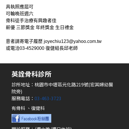
具執照應屆可
可輪晚班週六
骨科徒手治療有興趣者佳
薪優 三節獎金 年終獎金 生日禮金
意者請寄電子履歷 joyechiu123@yahoo.com.tw
或電洽03-4529000 復健組長邱老師
英詮骨科診所
診所地址：桃園市中壢區元化路219號(宏其婦幼醫
院旁)
服務電話：
03-463-3723
有骨科 、復健科
門診服務：(週六晚/週日休診)